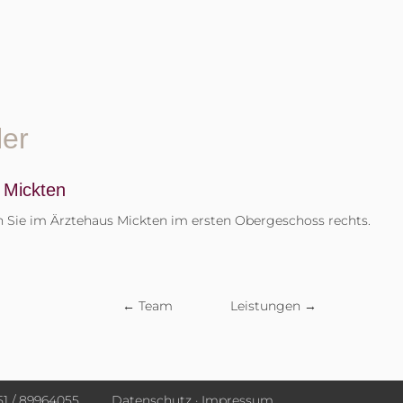
ler
 Mickten
n Sie im Ärztehaus Mickten im ersten Obergeschoss rechts.
← Team
Leistungen →
51 / 89964055
Datenschutz
·
Impressum